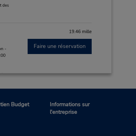
t des
19.46 mille
Faire une réservation
on -
:00
t des
tien Budget
Informations sur
21.19 mille
l'entreprise
Faire une réservation
on -
 7:00