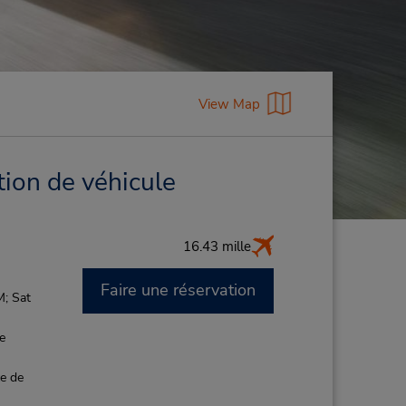
View Map
tion de véhicule
16.43 mille
Faire une réservation
M; Sat
de
ce de