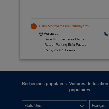
Paris Montparnasse Railway Stn
2
Adresse :
Gare Montparnasse Hall 2,
Retour Parking Effia Pasteur,
Paris,
75014,
France
Recherches populaires
Voitures de location
Paris Gare De Lyon (RR)
populaires
3
Adresse :
Hall 3 Pl H Frenay,
Niv Min 1 Parking Mediterranee,