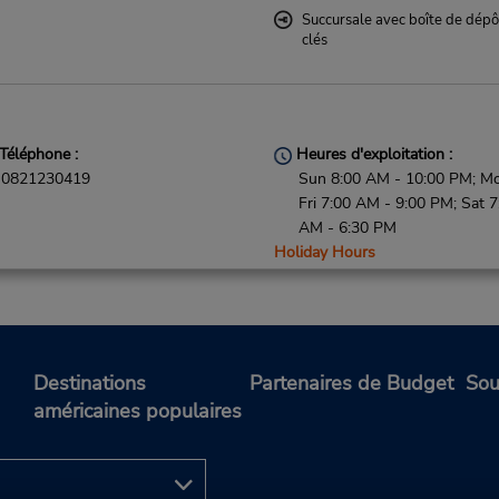
Succursale avec boîte de dépô
clés
Téléphone :
Heures d'exploitation :
0821230419
Sun 8:00 AM - 10:00 PM; M
Fri 7:00 AM - 9:00 PM; Sat 7
AM - 6:30 PM
Holiday Hours
Free pickup service available
Succursale avec boîte de dépô
clés
Destinations
Partenaires de Budget
Sou
américaines populaires
Téléphone :
Heures d'exploitation :
0821230636
Sun 8:00 AM - 10:30 PM; M
Fri 7:00 AM - 10:00 PM; Sat