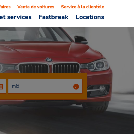
faires
Vente de voitures
Service à la clientèle
et services
Fastbreak
Locations