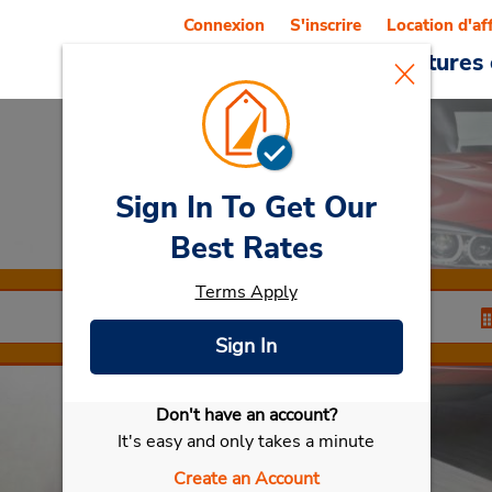
Connexion
S'inscrire
Location d'af
Reservations
Offres
Voitures 
Sign In To Get Our
Car Rental
Arpajon
Best Rates
Terms Apply
Sign In
Don't have an account?
Sélectionner ma voiture
It's easy and only takes a minute
Create an Account