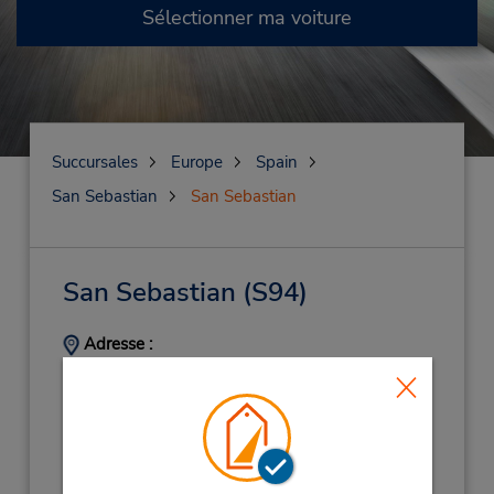
Sélectionner ma voiture
Succursales
Europe
Spain
San Sebastian
San Sebastian
San Sebastian
(S94)
Adresse :
Federico Garcia Lorca 1, Planta 0,
Return Parking Planta - 2,
San Sebastian,
20014,
Spain
Téléphone :
(34) 94 346 15 56