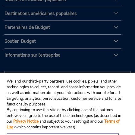
Destinations américaines populaires
Partenaires de Budget
Soutien Budget
Informations sur l'entreprise
We, and our third-party partners, use cookies, pixels, and other
technologies to collect, record, and share information you provide
as well as information about your interactions with our site for ad
targeting, analytics, personalization, customer service and for site
functionality purposes.
By continuing to use this site or by clicking one of the buttons
below, you agree to the use of these technologies (as described in
our
Privacy Notice
and subject to your settings) and our
Terms of
Use
(which contains important waivers).