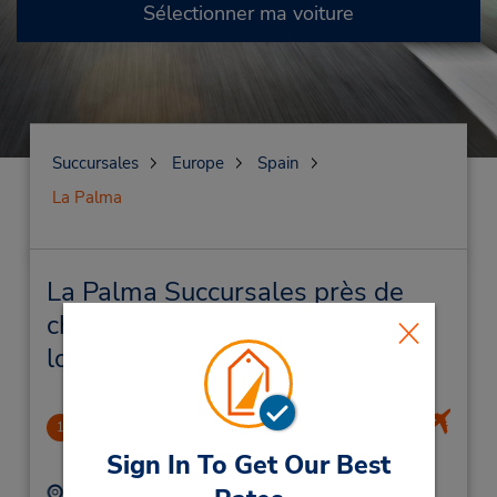
Sélectionner ma voiture
Succursales
Europe
Spain
La Palma
La Palma Succursales près de
chez vous et succursales de
location de véhicule
La Palma Airport
1
17.76 mille
Sign In To Get Our Best
Adresse :
Téléphone :