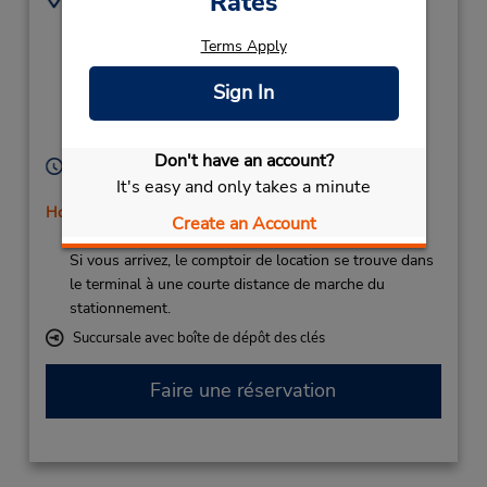
Rates
Santa Cruz De La
928092330
Palma Airport,
Terms Apply
La Bajita S/N Mazo,
Sign In
La Palma (Canary
Islands),
38730,
Spain
Don't have an account?
Heures d'exploitation :
It's easy and only takes a minute
Sun - Sat 7:00 AM - 11:00 PM
Holiday Hours
Create an Account
Free pickup service available
Si vous arrivez, le comptoir de location se trouve dans
le terminal à une courte distance de marche du
stationnement.
Succursale avec boîte de dépôt des clés
Faire une réservation