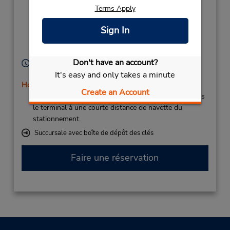
142,
Terms Apply
Shuttle Bus Stop N 15,
Tenerife (Canary
Sign In
Islands),
38206,
Spain
Don't have an account?
Heures d'exploitation :
Sun - Sat 7:00 AM - 11:00 PM
It's easy and only takes a minute
Holiday Hours
Create an Account
Si vous arrivez, le comptoir de location se trouve dans
le terminal à une courte distance de navette du
stationnement.
Succursale avec boîte de dépôt des clés
Faire une réservation