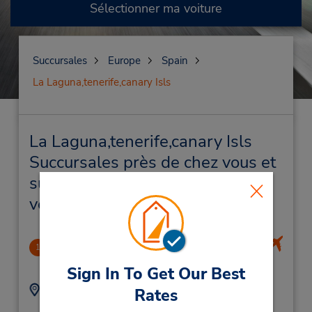
Sélectionner ma voiture
Succursales
Europe
Spain
La Laguna,tenerife,canary Isls
La Laguna,tenerife,canary Isls
Succursales près de chez vous et
succursales de location de
véhicule
TENERIFE ISLAND: North Airport
1
2.16 mille
Sign In To Get Our Best
Adresse :
Téléphone :
Rates
Camino San Lazaro
928092390