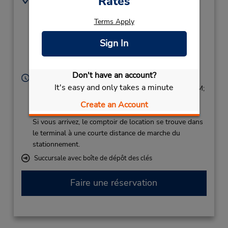
Rates
Budget Aeropuerto De
(34) 902103638
Jerez,
Terms Apply
Devolucion Limite
Sign In
Hasta 22:30H ,
Jerez Cadiz,
11591,
Spain
Don't have an account?
Heures d'exploitation :
It's easy and only takes a minute
Sun 3:00 PM - 9:45 PM; Mon - Fri 8:00 AM - 9:45 PM;
Sat 8:00 AM - 2:45 PM
Create an Account
Free pickup service available
Si vous arrivez, le comptoir de location se trouve dans
le terminal à une courte distance de marche du
stationnement.
Succursale avec boîte de dépôt des clés
Faire une réservation