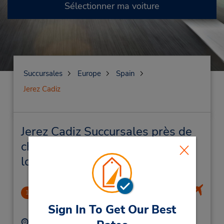
Sélectionner ma voiture
Succursales
Europe
Spain
Jerez Cadiz
Jerez Cadiz Succursales près de
chez vous et succursales de
location de véhicule
Jerez De La Frontera Airport
1
7.48 mille
Sign In To Get Our Best
Adresse :
Téléphone :