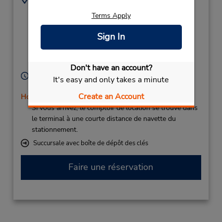
(34) 928 092 330
Tenerife South Airport,
Terms Apply
Bus stop E06 E07
Color Blue,
Sign In
Tenerife (Canary
Islands),
38611,
Spain
Don't have an account?
Heures d'exploitation :
It's easy and only takes a minute
Sun - Sat 7:00 AM - 11:00 PM
Create an Account
Holiday Hours
Si vous arrivez, le comptoir de location se trouve dans
le terminal à une courte distance de navette du
stationnement.
Succursale avec boîte de dépôt des clés
Faire une réservation