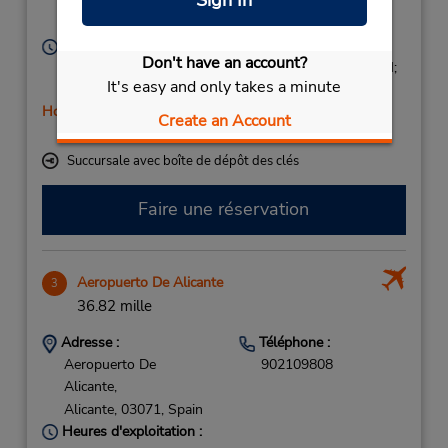
Sign In
966435505
Carretera Las Marinas,
Denia,
03700,
Spain
Heures d'exploitation :
Don't have an account?
Mon - Fri 9:00 AM - 1:45 PM and 4:00 PM - 6:45 PM;
It's easy and only takes a minute
Sat 10:00 AM - 1:45 PM
Holiday Hours
Create an Account
Free pickup service available
Succursale avec boîte de dépôt des clés
Faire une réservation
Aeropuerto De Alicante
3
36.82 mille
Adresse :
Téléphone :
Aeropuerto De
902109808
Alicante,
Alicante,
03071,
Spain
Heures d'exploitation :