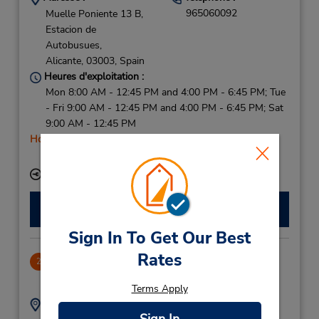
965060092
Muelle Poniente 13 B,
Estacion de
Autobusues,
Alicante,
03003,
Spain
Heures d'exploitation :
Mon 8:00 AM - 12:45 PM and 4:00 PM - 6:45 PM; Tue
- Fri 9:00 AM - 12:45 PM and 4:00 PM - 6:45 PM; Sat
9:00 AM - 12:45 PM
Holiday Hours
Free pickup service available
Succursale avec boîte de dépôt des clés
Faire une réservation
Sign In To Get Our Best
Rates
Carretera Las Marinas
2
32.47 mille
Terms Apply
Adresse :
Téléphone :