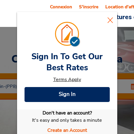
Connexion
S'inscrire
Location d'af
Reservations
Offres
Voitures 
Sign In To Get Our
Car Rental
Antequera
Best Rates
Terms Apply
Sign In
Don't have an account?
Sélectionner ma voiture
It's easy and only takes a minute
Create an Account