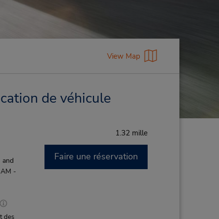
View Map
cation de véhicule
1.32 mille
Faire une réservation
M and
 AM -
t des