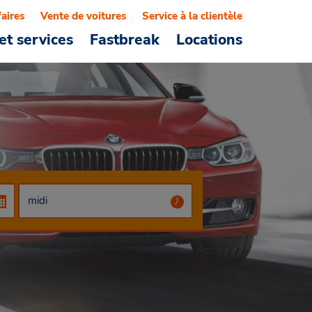
faires
Vente de voitures
Service à la clientèle
et services
Fastbreak
Locations