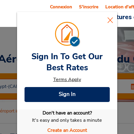
Connexion
S'inscrire
Location d'af
Reservations
Offres
Voitures 
Sign In To Get Our
Aéroport international du 
Best Rates
Terms Apply
Sign In
éroport international du Caire T3
Don't have an account?
Sélectionner ma voiture
It's easy and only takes a minute
Create an Account