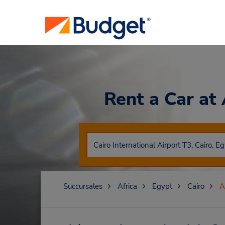
Rent a Car
at 
Succursales
Africa
Egypt
Cairo
A