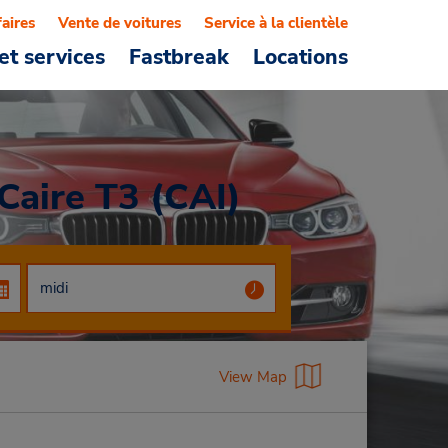
faires
Vente de voitures
Service à la clientèle
et services
Fastbreak
Locations
Caire T3 (CAI)
View Map