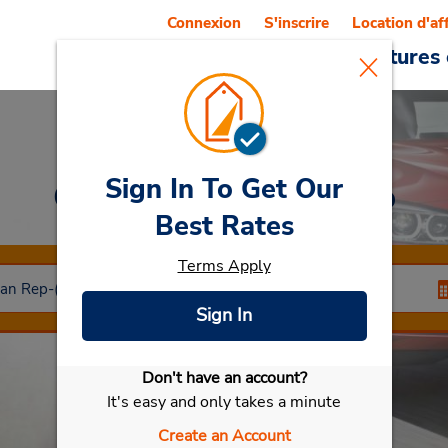
Connexion
S'inscrire
Location d'af
Reservations
Offres
Voitures 
Sign In To Get Our
Car Rental
Santiago
Best Rates
Terms Apply
Sign In
Don't have an account?
Sélectionner ma voiture
It's easy and only takes a minute
Create an Account