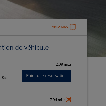
View Map
ation de véhicule
2.08 mille
Faire une réservation
; Sat
7.94 mille