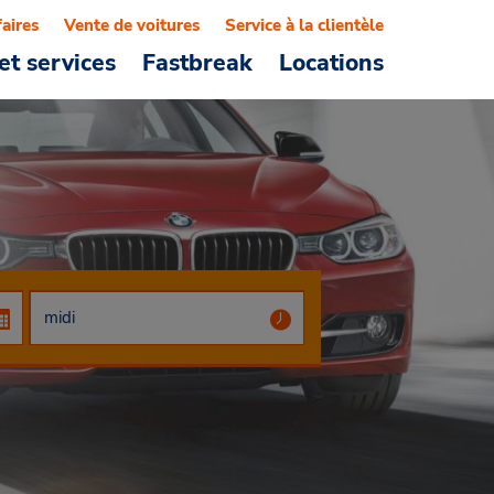
faires
Vente de voitures
Service à la clientèle
et services
Fastbreak
Locations