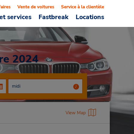
faires
Vente de voitures
Service à la clientèle
et services
Fastbreak
Locations
re 2024
View Map