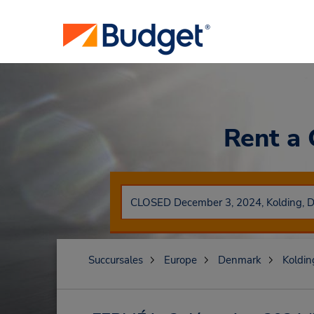
Rent a
Succursales
Europe
Denmark
Koldin