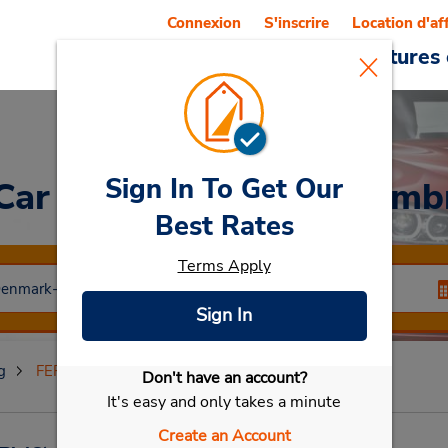
Connexion
S'inscrire
Location d'af
Reservations
Offres
Voitures 
Sign In To Get Our
 Car
at FERMÉ le 3 décemb
Best Rates
Terms Apply
Sign In
g
FERMÉ le 3 décembre 2024
Don't have an account?
Sélectionner ma voiture
It's easy and only takes a minute
Create an Account