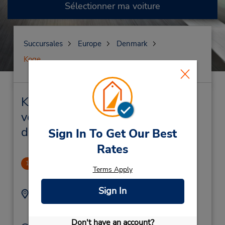
Sélectionner ma voiture
Succursales
Europe
Denmark
Koge
Koge Succursales près de chez
vous et succursales de location
de véhicule
Sign In To Get Our Best
Rates
CLOSED December 3, 2024
1
Terms Apply
1.93 mille
Sign In
Adresse :
Téléphone :
33286460
Tangmosevej 111,
Koege,
4600,
Denmark
Don't have an account?