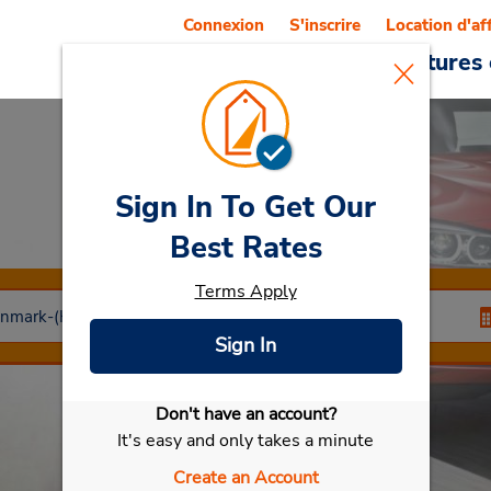
Connexion
S'inscrire
Location d'af
Reservations
Offres
Voitures 
Sign In To Get Our
Car Rental
Koege
Best Rates
Terms Apply
Sign In
Don't have an account?
Sélectionner ma voiture
It's easy and only takes a minute
Create an Account