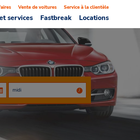
faires
Vente de voitures
Service à la clientèle
et services
Fastbreak
Locations