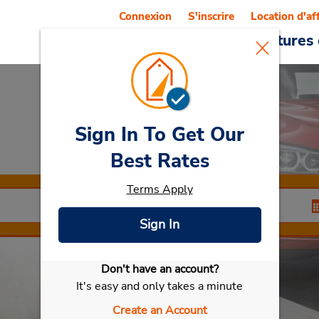
Connexion
S'inscrire
Location d'af
Reservations
Offres
Voitures 
Sign In To Get Our
Car Rental
Weida
Best Rates
Terms Apply
Sign In
Don't have an account?
Sélectionner ma voiture
It's easy and only takes a minute
Create an Account