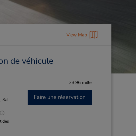
View Map
on de véhicule
23.96 mille
Faire une réservation
; Sat
t des