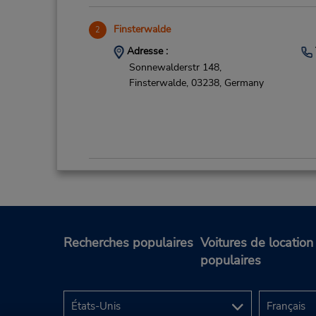
Finsterwalde
2
Adresse :
Sonnewalderstr 148,
Finsterwalde,
03238,
Germany
Leipzig Airport
3
Adresse :
Airport Leipzig,
Terminalring,
Leipzig,
04029,
Recherches populaires
Voitures de location
Germany
populaires