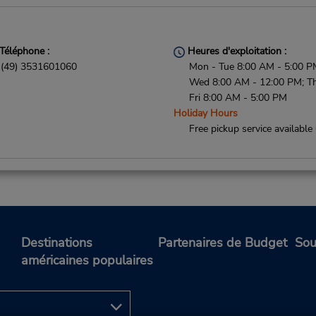
Téléphone :
Heures d'exploitation :
(49) 3531601060
Mon - Tue 8:00 AM - 5:00 P
Wed 8:00 AM - 12:00 PM; T
Fri 8:00 AM - 5:00 PM
Holiday Hours
Free pickup service available
Téléphone :
Heures d'exploitation :
069710445596
Mon - Fri 7:30 AM - 3:00 P
Holiday Hours
Destinations
Partenaires de Budget
Sou
Si vous arrivez, le comptoir 
américaines populaires
location se trouve dans le
terminal à une courte distan
marche du stationnement.