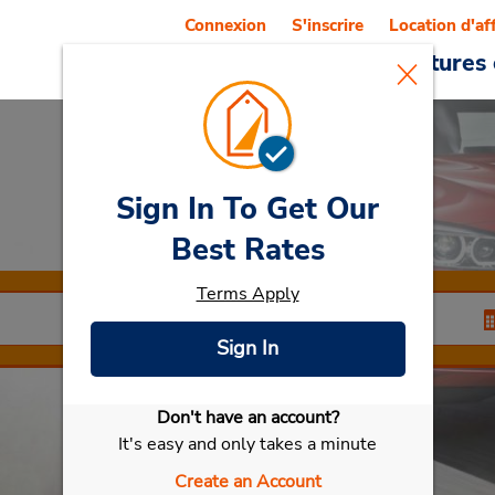
Connexion
S'inscrire
Location d'af
Reservations
Offres
Voitures 
Sign In To Get Our
Car Rental
Torgau
Best Rates
Terms Apply
Sign In
Don't have an account?
Sélectionner ma voiture
It's easy and only takes a minute
Create an Account