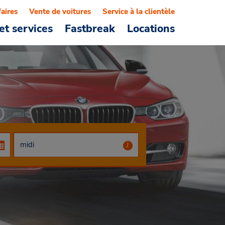
faires
Vente de voitures
Service à la clientèle
et services
Fastbreak
Locations