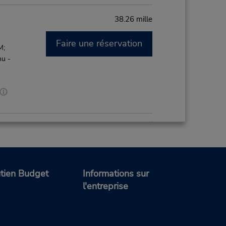
38.26 mille
Faire une réservation
M;
hu -
39.33 mille
Faire une réservation
M
tien Budget
Informations sur
de
l'entreprise
ce de