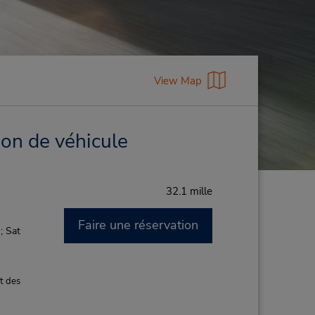
View Map
ion de véhicule
32.1 mille
Faire une réservation
; Sat
t des