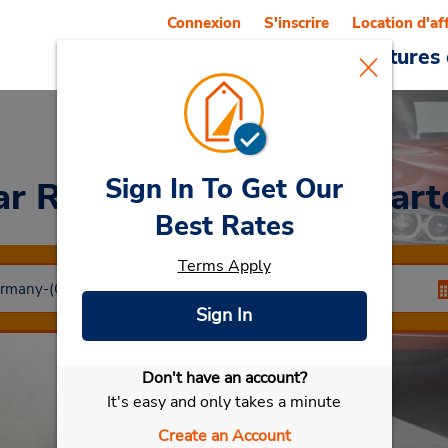
Connexion
S'inscrire
Location d'af
Reservations
Offres
Voitures 
Sign In To Get Our
ar Rental
Ribnitz Damgart
Best Rates
Terms Apply
Sign In
Don't have an account?
Sélectionner ma voiture
It's easy and only takes a minute
Create an Account