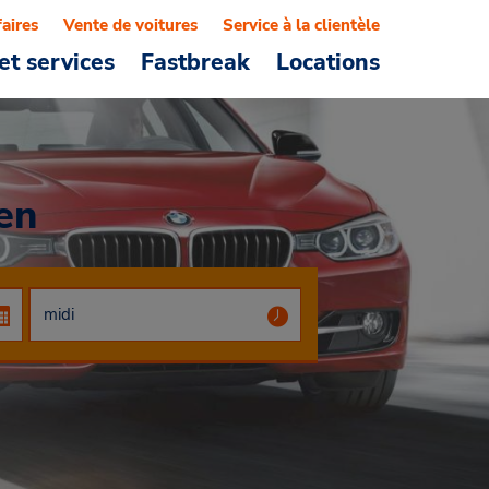
faires
Vente de voitures
Service à la clientèle
et services
Fastbreak
Locations
en