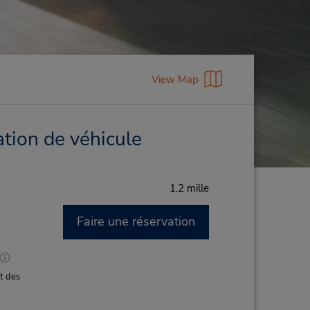
View Map
ation de véhicule
1.2 mille
Faire une réservation
M
t des