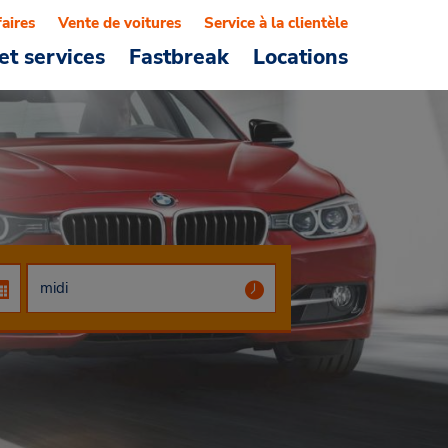
faires
Vente de voitures
Service à la clientèle
et services
Fastbreak
Locations