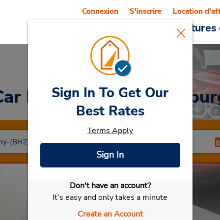
Connexion
S'inscrire
Location d'af
Reservations
Offres
Voitures 
Sign In To Get Our
Car Rental
Neubrandenbur
Best Rates
Terms Apply
Sign In
Don't have an account?
Sélectionner ma voiture
It's easy and only takes a minute
Create an Account