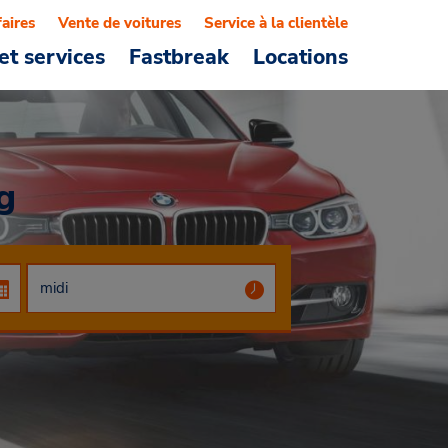
faires
Vente de voitures
Service à la clientèle
et services
Fastbreak
Locations
g