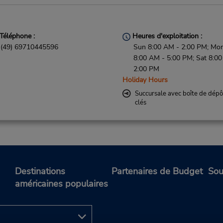
Téléphone :
Heures d'exploitation :
(49) 69710445596
Sun 8:00 AM - 2:00 PM; Mon 
8:00 AM - 5:00 PM; Sat 8:0
2:00 PM
Holiday Hours
Succursale avec boîte de dépô
clés
Téléphone :
Heures d'exploitation :
069710445596
Mon - Fri 7:30 AM - 4:30 PM
Destinations
Partenaires de Budget
Sou
7:30 AM - 11:30 AM
américaines populaires
Holiday Hours
Free pickup service available
Succursale avec boîte de dépô
clés