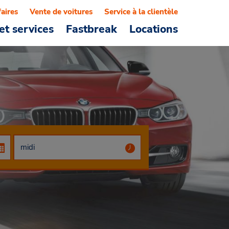
faires
Vente de voitures
Service à la clientèle
et services
Fastbreak
Locations