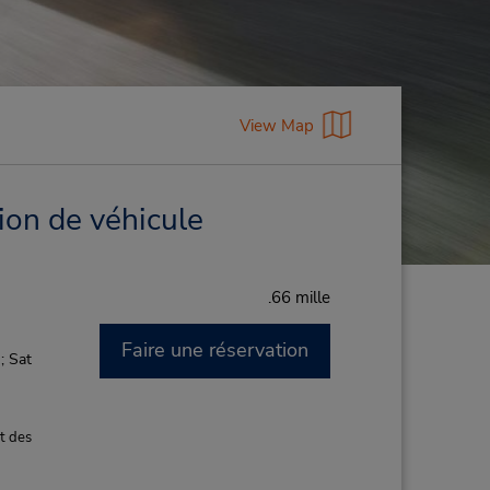
View Map
ion de véhicule
.66 mille
Faire une réservation
; Sat
t des