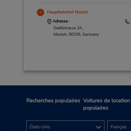
Hauptbahnhof Munich
2
Adresse :
Seidlstrasse 2A,
Munich,
80335,
Germany
Munich Ost B
3
Adresse :
Grafinger Straße 2,
Recherches populaires
Voitures de location
Munich,
81671,
Germany
populaires