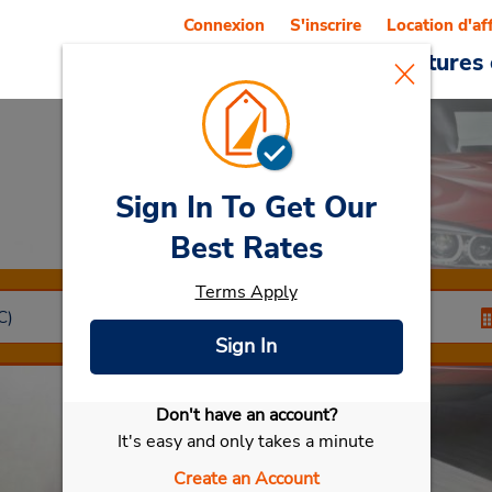
Connexion
S'inscrire
Location d'af
Reservations
Offres
Voitures 
Sign In To Get Our
Car Rental
Munich
Best Rates
Terms Apply
Sign In
Don't have an account?
Sélectionner ma voiture
It's easy and only takes a minute
Create an Account