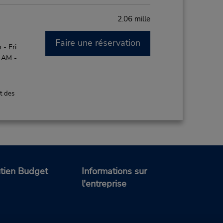
2.06 mille
Faire une réservation
- Fri
0 AM -
t des
2.35 mille
Faire une réservation
; Sat
tien Budget
Informations sur
l'entreprise
t des