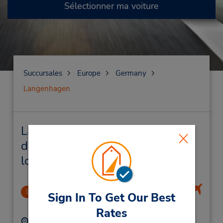
Sélectionner ma voiture
Succursales
Europe
Germany
Langenhagen
Langenhagen Succursales près
de chez vous et succursales de
location de véhicule
Hannover Airport
1
Sign In To Get Our Best
2.85 mille
Rates
Adresse :
Téléphone :