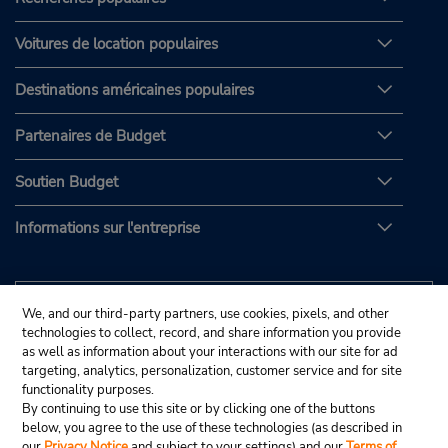
Voitures de location populaires
Destinations américaines populaires
Partenaires de Budget
Soutien Budget
Informations sur l'entreprise
We, and our third-party partners, use cookies, pixels, and other
technologies to collect, record, and share information you provide
as well as information about your interactions with our site for ad
targeting, analytics, personalization, customer service and for site
functionality purposes.
By continuing to use this site or by clicking one of the buttons
below, you agree to the use of these technologies (as described in
our
Privacy Notice
and subject to your settings) and our
Terms of