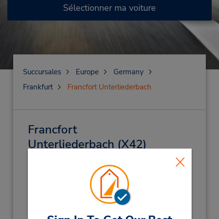
Sélectionner ma voiture
Succursales
Europe
Germany
Frankfurt
Francfort Unterliederbach
Francfort
Unterliederbach
(X42)
Adresse :
Gotenstr 97,
Frankfurt,
65929,
Germany
Téléphone :
(49) 069710445596