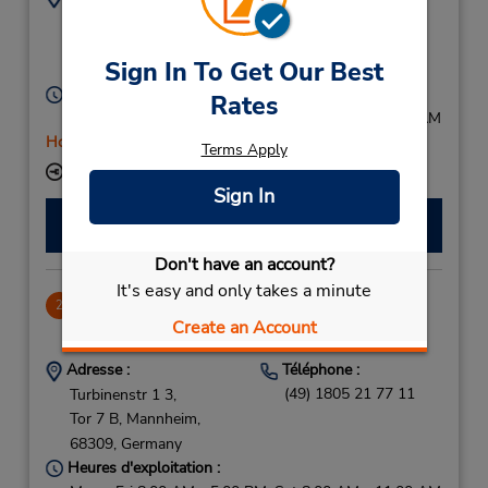
(49) 0621 550080
Industriestrasse 19,
Ludwigshafen,
67065,
Sign In To Get Our Best
Germany
Heures d'exploitation :
Rates
Mon - Fri 8:00 AM - 5:00 PM; Sat 8:00 AM - 11:00 AM
Holiday Hours
Terms Apply
Succursale avec boîte de dépôt des clés
Sign In
Faire une réservation
Don't have an account?
It's easy and only takes a minute
Mannheim, DE
2
Create an Account
10.08 mille
Adresse :
Téléphone :
(49) 1805 21 77 11
Turbinenstr 1 3,
Tor 7 B,
Mannheim,
68309,
Germany
Heures d'exploitation :