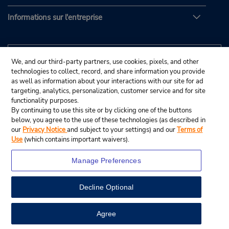
Informations sur l'entreprise
We, and our third-party partners, use cookies, pixels, and other
technologies to collect, record, and share information you provide
as well as information about your interactions with our site for ad
targeting, analytics, personalization, customer service and for site
functionality purposes.
By continuing to use this site or by clicking one of the buttons
below, you agree to the use of these technologies (as described in
our
Privacy Notice
and subject to your settings) and our
Terms of
Use
(which contains important waivers).
Manage Preferences
Decline Optional
© Budget Rent A Car System, Inc., 2025.
View Map
Agree