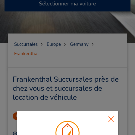
Sélectionner ma voiture
Succursales
Europe
Germany
Frankenthal
Frankenthal Succursales près de
chez vous et succursales de
location de véhicule
Ludwigshafen Downtown
1
8.84 mille
Adresse :
Téléphone :