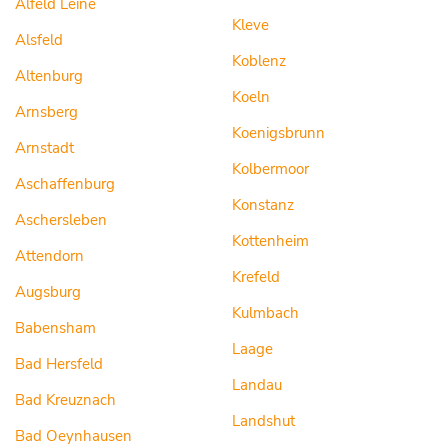
Alfeld Leine
Kleve
Alsfeld
Koblenz
Altenburg
Koeln
Arnsberg
Koenigsbrunn
Arnstadt
Kolbermoor
Aschaffenburg
Konstanz
Aschersleben
Kottenheim
Attendorn
Krefeld
Augsburg
Kulmbach
Babensham
Laage
Bad Hersfeld
Landau
Bad Kreuznach
Landshut
Bad Oeynhausen