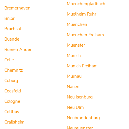
Moenchengladbach
Bremerhaven
Muelheim Ruhr
Brilon
Muenchen
Bruchsal
Muenchen Freiham
Buende
Muenster
Bueren Ahden
Munich
Celle
Munich Freiham
Chemnitz
Murnau
Coburg
Nauen
Coesfeld
Neu Isenburg
Cologne
Neu Ulm
Cottbus
Neubrandenburg
Crailsheim
Neumuenster