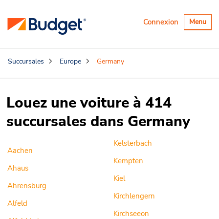
Basculer
Connexion
Menu
la
navigatio
Succursales
Europe
Germany
Louez une voiture à 414
succursales dans Germany
Kelsterbach
Aachen
Kempten
Ahaus
Kiel
Ahrensburg
Kirchlengern
Alfeld
Kirchseeon