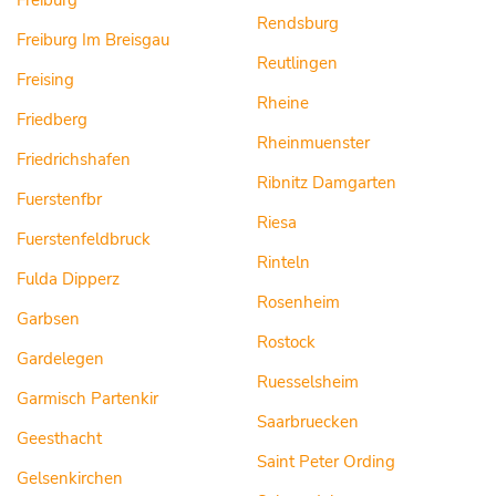
Freiburg
Rendsburg
Freiburg Im Breisgau
Reutlingen
Freising
Rheine
Friedberg
Rheinmuenster
Friedrichshafen
Ribnitz Damgarten
Fuerstenfbr
Riesa
Fuerstenfeldbruck
Rinteln
Fulda Dipperz
Rosenheim
Garbsen
Rostock
Gardelegen
Ruesselsheim
Garmisch Partenkir
Saarbruecken
Geesthacht
Saint Peter Ording
Gelsenkirchen