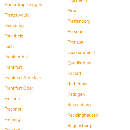
Pforzheim
Finnentrop-heggen
Pirna
Finsterwalde
Plettenberg
Flensburg
Potsdam
Forchheim
Prenzlau
Forst
Quakenbrueck
Frankenthal
Quedlinburg
Frankfurt
Rastatt
Frankfurt Am Main
Rathenow
Frankfurt Oder
Ratingen
Frechen
Ravensburg
Frechner
Recklinghausen
Freiberg
Regensburg