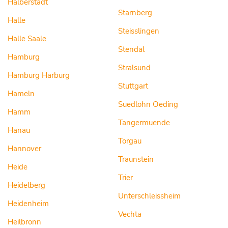
Halberstadt
Starnberg
Halle
Steisslingen
Halle Saale
Stendal
Hamburg
Stralsund
Hamburg Harburg
Stuttgart
Hameln
Suedlohn Oeding
Hamm
Tangermuende
Hanau
Torgau
Hannover
Traunstein
Heide
Trier
Heidelberg
Unterschleissheim
Heidenheim
Vechta
Heilbronn