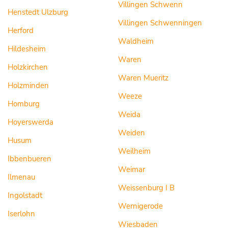
Villingen Schwenn
Henstedt Ulzburg
Villingen Schwenningen
Herford
Waldheim
Hildesheim
Waren
Holzkirchen
Waren Mueritz
Holzminden
Weeze
Homburg
Weida
Hoyerswerda
Weiden
Husum
Weilheim
Ibbenbueren
Weimar
Ilmenau
Weissenburg I B
Ingolstadt
Wernigerode
Iserlohn
Wiesbaden