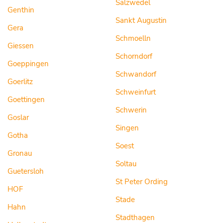
Salzwedel
Genthin
Sankt Augustin
Gera
Schmoelln
Giessen
Schorndorf
Goeppingen
Schwandorf
Goerlitz
Schweinfurt
Goettingen
Schwerin
Goslar
Singen
Gotha
Soest
Gronau
Soltau
Guetersloh
St Peter Ording
HOF
Stade
Hahn
Stadthagen