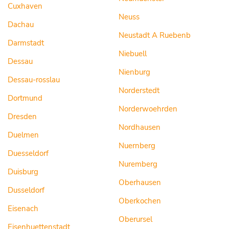
Cuxhaven
Neuss
Dachau
Neustadt A Ruebenb
Darmstadt
Niebuell
Dessau
Nienburg
Dessau-rosslau
Norderstedt
Dortmund
Norderwoehrden
Dresden
Nordhausen
Duelmen
Nuernberg
Duesseldorf
Nuremberg
Duisburg
Oberhausen
Dusseldorf
Oberkochen
Eisenach
Oberursel
Eisenhuettenstadt