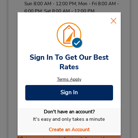
Sun 8:00 AM - 12:00 PM; Mon - Fri 8:00 AM -
6:00 PM; Sat 8:00 AM - 12:00 PM
Holiday Hours:
2027
NEW YEARS DAY
January 1 10:00AM
- 02:00PM
Sign In To Get Our Best
2026
NEW YEARS EVE
December 31 08:00AM
Rates
- 12:00PM
CHRISTMAS
December 26 08:00AM
Terms Apply
- 12:00PM
Sign In
CHRISTMAS
December 25 08:00AM
- 12:00PM
CHRISTMAS EVE
December 24 08:00AM
Don't have an account?
- 12:00PM
It's easy and only takes a minute
GERMAN UNITY
October 3 08:00AM
Create an Account
- 12:00PM