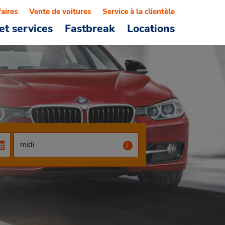
faires
Vente de voitures
Service à la clientèle
et services
Fastbreak
Locations