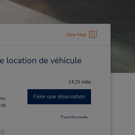
View Map
e location de véhicule
14.25 mille
Faire une réservation
 PM
:00
-