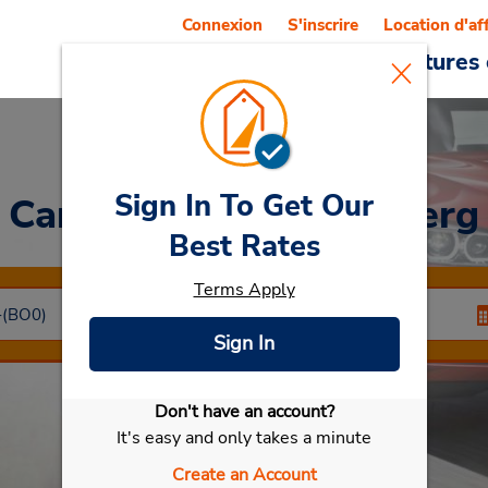
Connexion
S'inscrire
Location d'af
Reservations
Offres
Voitures 
Sign In To Get Our
Car Rental
Bad Segeberg
Best Rates
Terms Apply
Sign In
Don't have an account?
Sélectionner ma voiture
It's easy and only takes a minute
Create an Account