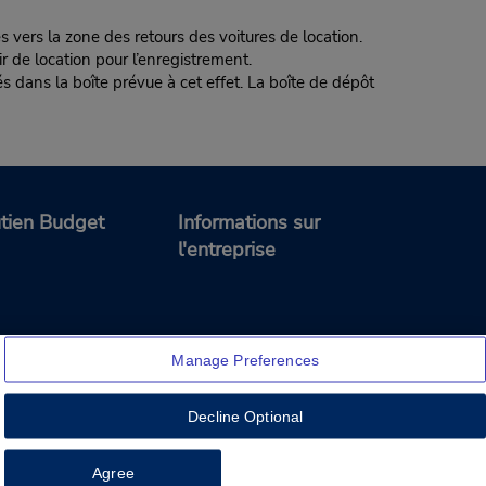
s vers la zone des retours des voitures de location.
 de location pour l’enregistrement.
dans la boîte prévue à cet effet. La boîte de dépôt
tien Budget
Informations sur
l'entreprise
Manage Preferences
Decline Optional
Feedback
Agree