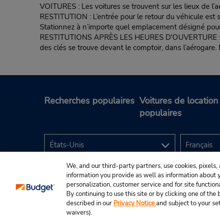
VOITURES : Les voitures se trouvent sur les lieux de l’
RESTITUTION : L’entrée pour le retour du véhicule est sit
Stationnez à n’importe quel emplacement désigné pour le
RESTITUTIONS APRÈS LES HEURES D'OUVERTURE : Stationne
des clés se trouve devant le comptoir, dans l’aérogare. 
Recherches populaires
Voitures de location
populaires
We, and our third-party partners, use cookies, pixels, 
information you provide as well as information about yo
personalization, customer service and for site function
By continuing to use this site or by clicking one of th
described in our
Privacy Notice
and subject to your se
© Budget Rent A Car System, Inc., 2025.
waivers).