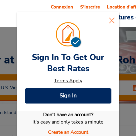
Connexion
S'inscrire
Location d'af
Reservations
Offres
Voitures 
Sign In To Get Our
r
at Aéroport Henry E. Roh
Best Rates
Terms Apply
Sign In
in Islands)
Christiansted
Aéroport Henry E. Rohlsen
Don't have an account?
Sélectionner ma voiture
It's easy and only takes a minute
Create an Account