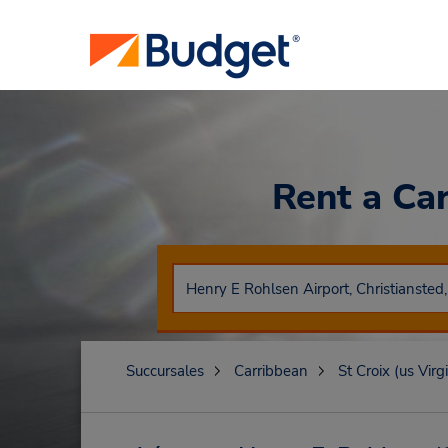
Rent a Ca
Succursales
Carribbean
St Croix (us Virg