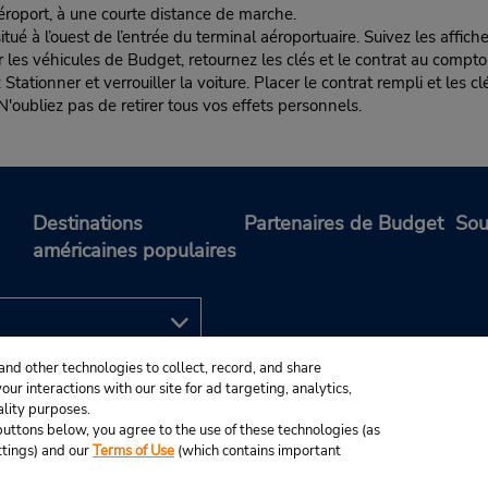
aéroport, à une courte distance de marche.
ué à l’ouest de l’entrée du terminal aéroportuaire. Suivez les affiche
s véhicules de Budget, retournez les clés et le contrat au comptoir
r et verrouiller la voiture. Placer le contrat rempli et les clés 
N'oubliez pas de retirer tous vos effets personnels.
Destinations
Partenaires de Budget
Sou
américaines populaires
and other technologies to collect, record, and share
ur interactions with our site for ad targeting, analytics,
ality purposes.
e buttons below, you agree to the use of these technologies (as
ttings) and our
Terms of Use
(which contains important