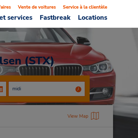
faires
Vente de voitures
Service à la clientèle
et services
Fastbreak
Locations
lsen (STX)
View Map