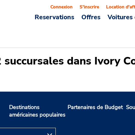
Connexion
S'inscrire
Location d'af
Reservations
Offres
Voitures 
2 succursales dans Ivory C
Destinations
Partenaires de Budget
Sou
américaines populaires