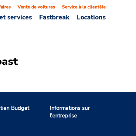
faires
Vente de voitures
Service à la clientèle
et services
Fastbreak
Locations
oast
tien Budget
Informations sur
l'entreprise