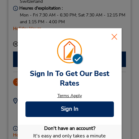
Switzerland
Heures d'exploitation :
Mon - Fri 7:30 AM - 6:30 PM; Sat 7:30 AM - 12:15 PM
and 1:15 PM - 4:00 PM
Holiday Hours
Free pickup service available
Succursale avec boîte de dépôt des clés
Faire une réservation
Sign In To Get Our Best
Rates
CLOSED 2025-12-19
2
1.98 mille
Terms Apply
Adresse :
Téléphone :
444982777
Letzipark,
Sign In
Zurich,
8048,
Switzerland
Don't have an account?
Heures d'exploitation :
Holiday Hours
It's easy and only takes a minute