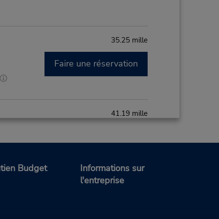
35.25 mille
Faire une réservation
41.19 mille
Faire une réservation
M
tien Budget
Informations sur
t des
l'entreprise
43.44 mille