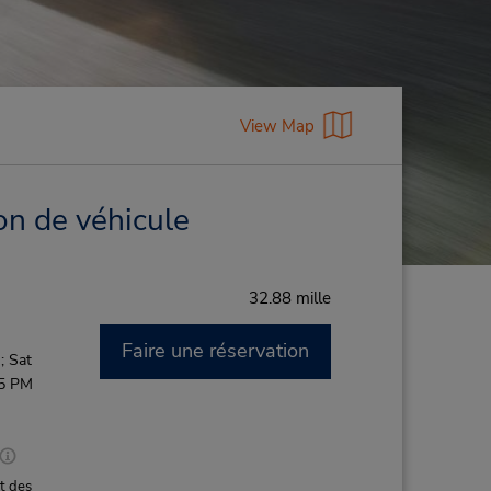
View Map
on de véhicule
32.88 mille
Faire une réservation
; Sat
15 PM
t des