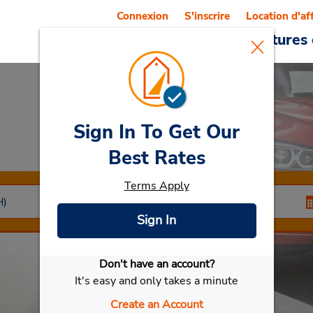
Connexion
S'inscrire
Location d'af
Reservations
Offres
Voitures 
Sign In To Get Our
Car Rental
Kriens
Best Rates
Terms Apply
Sign In
Don't have an account?
Sélectionner ma voiture
It's easy and only takes a minute
Create an Account