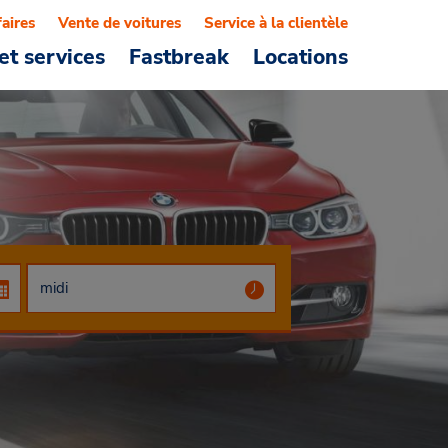
faires
Vente de voitures
Service à la clientèle
et services
Fastbreak
Locations