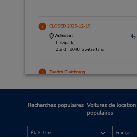
CLOSED 2025-12-19
2
Adresse :
Letzipark,
Zurich,
8048,
Switzerland
Zuerich Glattbrugg
3
Adresse :
Flughofstrasse 60,
Glattbrugg,
8152,
Switzerland
Recherches populaires
Voitures de location
populaires