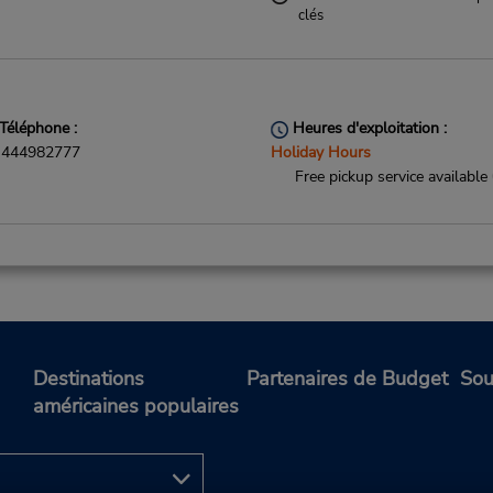
clés
Téléphone :
Heures d'exploitation :
444982777
Holiday Hours
Free pickup service available
Téléphone :
Heures d'exploitation :
582683237
Mon - Fri 8:00 AM - 5:00 P
Holiday Hours
Free pickup service available
Destinations
Partenaires de Budget
Sou
Succursale avec boîte de dépô
américaines populaires
clés