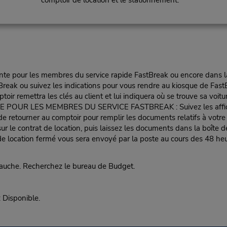
te pour les membres du service rapide FastBreak ou encore dans la fil
reak ou suivez les indications pour vous rendre au kiosque de FastB
oir remettra les clés au client et lui indiquera où se trouve sa voitu
LES MEMBRES DU SERVICE FASTBREAK : Suivez les affiches vers
e de retourner au comptoir pour remplir les documents relatifs à votr
ur le contrat de location, puis laissez les documents dans la boîte d
 location fermé vous sera envoyé par la poste au cours des 48 heur
gauche. Recherchez le bureau de Budget.
isponible.