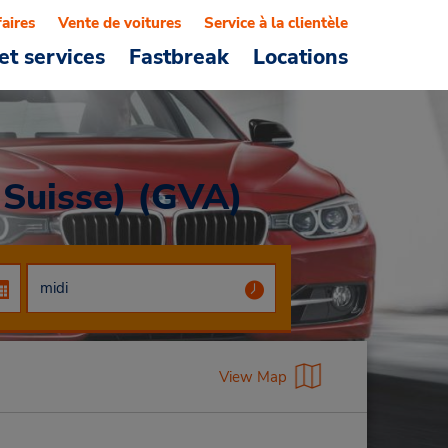
faires
Vente de voitures
Service à la clientèle
et services
Fastbreak
Locations
 Suisse) (GVA)
View Map