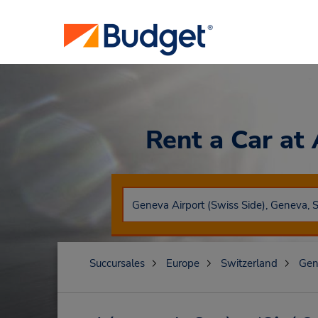
Rent a Car
at
Succursales
Europe
Switzerland
Gen