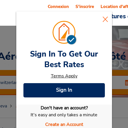
Connexion
S'inscrire
Location d'af
Reservations
Offres
Voitures 
Sign In To Get Our
 Aéroport de Genève (Côté
Best Rates
Terms Apply
Sign In
eva
Aéroport de Genève (Côté Suisse)
Don't have an account?
Sélectionner ma voiture
It's easy and only takes a minute
Create an Account