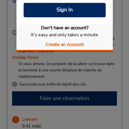
Adresse :
Téléphone :
Basel Mulhouse
159588108
Sign In
Freiburg Airport,
Saint Louis,
68304,
France
Don't have an account?
Heures d'exploitation :
It's easy and only takes a minute
Sun 2:00 PM - 7:00 PM; Mon 8:00 AM - 9:30 PM; Tue
Create an Account
- Thu 8:00 AM - 7:30 PM; Fri 8:00 AM - 9:30 PM; Sat
9:00 AM - 3:00 PM
Holiday Hours
Si vous arrivez, le comptoir de location se trouve dans
le terminal à une courte distance de marche du
stationnement.
Succursale avec boîte de dépôt des clés
Faire une réservation
Loerrach
3
9.41 mille