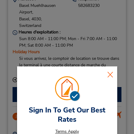
Basel Muehlhausen
582683230
Airport,
Basel,
4030,
Switzerland
Heures d'exploitation :
Sun 8:00 AM - 11:00 PM; Mon - Fri 7:00 AM - 11:00
PM; Sat 8:00 AM - 11:00 PM
Holiday Hours
Si vous arrivez, le comptoir de location se trouve dans
le terminal à une courte distance de marche du
stationnement.
Succursale avec boîte de dépôt des clés
Faire une réservation
Sign In To Get Our Best
EuroAirport Basel Mulhouse
2
Rates
6.18 mille
Terms Apply