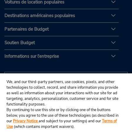
Voitures de location populaires
Destinations américaines populaires
Partenaires de Budget
Soutien Budget
Informations sur l'entreprise
We, and our third-party partners, use cookies, pixels, and other
technologies to collect, record, and share information you provide
as well as information about your interactions with our site for ad
targeting, analytics, personalization, customer service and for site
functionality purposes.
By continuing to use this site or by clicking one of the buttons
below, you agree to the use of these technologies (as described in
our
Privacy Notice
and subject to your settings) and our
Terms of
Use
(which contains important waivers).