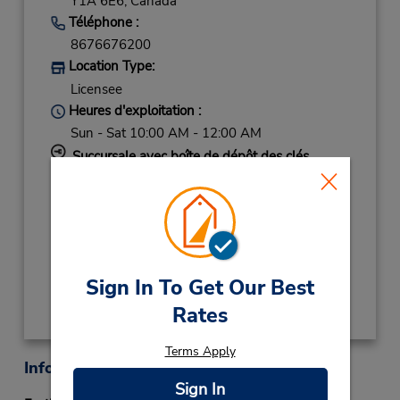
Y1A 6E6,
Canada
Téléphone :
8676676200
Location Type:
Licensee
Heures d'exploitation :
Sun - Sat 10:00 AM - 12:00 AM
Succursale avec boîte de dépôt des clés
Si vous arrivez, le comptoir de location se
trouve dans le terminal à une courte distance
de marche du stationnement.
Obtenir un itinéraire
Sign In To Get Our Best
Rates
Terms Apply
Informations sur la succursale
Sign In