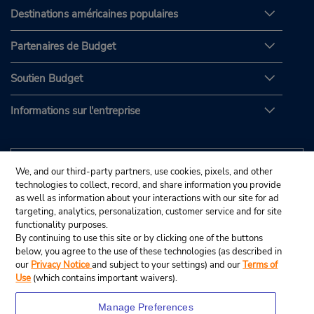
Destinations américaines populaires
Partenaires de Budget
Soutien Budget
Informations sur l'entreprise
We, and our third-party partners, use cookies, pixels, and other
technologies to collect, record, and share information you provide
as well as information about your interactions with our site for ad
targeting, analytics, personalization, customer service and for site
functionality purposes.
By continuing to use this site or by clicking one of the buttons
below, you agree to the use of these technologies (as described in
our
Privacy Notice
and subject to your settings) and our
Terms of
Use
(which contains important waivers).
Manage Preferences