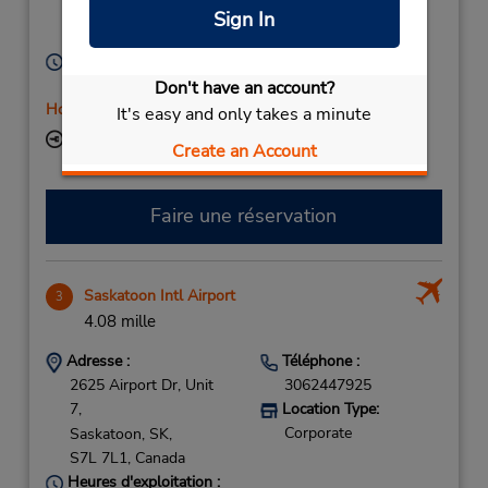
Location Type:
Saskatoon,
SK,
Sign In
Corporate
S7L 5X2,
Canada
Heures d'exploitation :
Mon - Fri 8:00 AM - 4:30 PM
Don't have an account?
Holiday Hours
It's easy and only takes a minute
Succursale avec boîte de dépôt des clés
Create an Account
Faire une réservation
Saskatoon Intl Airport
3
4.08 mille
Adresse :
Téléphone :
2625 Airport Dr, Unit
3062447925
7,
Location Type:
Corporate
Saskatoon,
SK,
S7L 7L1,
Canada
Heures d'exploitation :