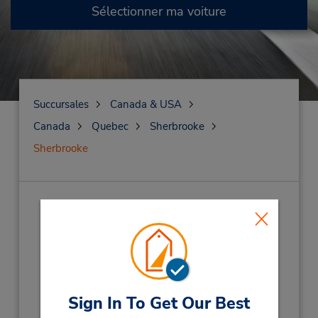
Sélectionner ma voiture
Succursales
Canada & USA
Canada
Quebec
Sherbrooke
Sherbrooke
Sherbrooke
(S77)
Adresse :
4232 Boul Bourque,
Sherbrooke,
PQ,
J1N 1W7,
Canada
Téléphone :
Sign In To Get Our Best
8195665656