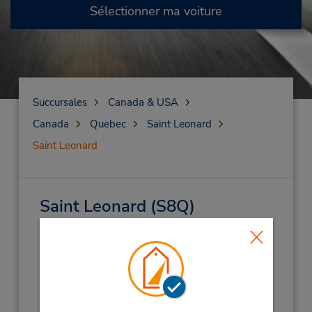
Sélectionner ma voiture
Succursales
Canada & USA
Canada
Quebec
Saint Leonard
Saint Leonard
Saint Leonard
(S8Q)
Adresse :
8960 Boul Langelier,
Saint Leonard,
PQ,
H1P 3C8,
Canada
Téléphone :
5147891751