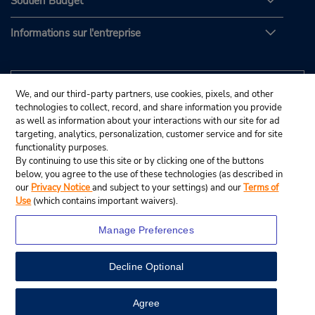
Soutien Budget
Informations sur l'entreprise
We, and our third-party partners, use cookies, pixels, and other
technologies to collect, record, and share information you provide
as well as information about your interactions with our site for ad
targeting, analytics, personalization, customer service and for site
functionality purposes.
By continuing to use this site or by clicking one of the buttons
below, you agree to the use of these technologies (as described in
our
Privacy Notice
and subject to your settings) and our
Terms of
Use
(which contains important waivers).
Manage Preferences
Decline Optional
© Budget Rent A Car System, Inc., 2025.
View Map
Agree