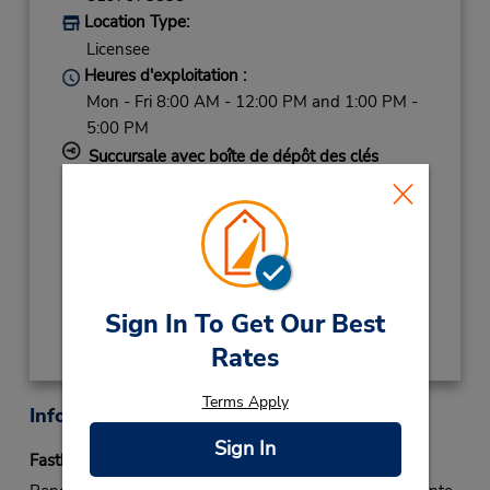
Location Type:
Licensee
Heures d'exploitation :
Mon - Fri 8:00 AM - 12:00 PM and 1:00 PM -
5:00 PM
Succursale avec boîte de dépôt des clés
Si vous arrivez, le comptoir de location se
trouve dans le terminal à une courte distance
de marche du stationnement.
Obtenir un itinéraire
Sign In To Get Our Best
Rates
Terms Apply
Informations sur la succursale
Sign In
Fastbreak Service