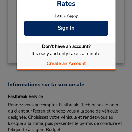
Rates
Heures d'exploitation :
Sun 9:00 AM - 1:00 PM; Mon - Wed 8:00 AM
Terms Apply
- 5:00 PM; Thu - Fri 8:00 AM - 6:00 PM; Sat
8:00 AM - 4:00 PM
Sign In
Obtenir un itinéraire
Don't have an account?
It's easy and only takes a minute
Create an Account
Informations sur la succursale
Fastbreak Service
Rendez-vous au comptoir Fastbreak. Recherchez le nom
du client sur l’écran et rendez-vous à la zone de véhicule
désignée. Choisissez votre véhicule et rendez-vous au
kiosque à la sortie, puis présentez le permis de conduire et
l’étiquette à l’agent Budget.