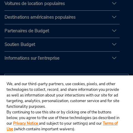
Voitures de location populaires
Destinations américaines populaires
Partenaires de Budget
Soutien Budget
Informations sur l'entreprise
We, and our third-party partners, use cookies, pixels, and other
technologies to collect, record, and share information you provide
as well as information about your interactions with our site for ad
targeting, analytics, personalization, customer service and for site
functionality purposes.
By continuing to use this site or by clicking one of the buttons
below, you agree to the use of these technologies (as described in
our
Privacy Notice
and subject to your settings) and our
Terms of
Use
(which contains important waivers).