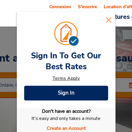
Connexion
S'inscrire
Location d'af
Reservations
Offres
Voitures 
Sign In To Get Our
nt a Car
at West Mississa
Best Rates
Terms Apply
Sign In
Don't have an account?
Sélectionner ma voiture
It's easy and only takes a minute
Create an Account