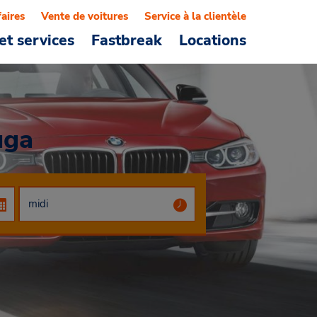
faires
Vente de voitures
Service à la clientèle
et services
Fastbreak
Locations
uga