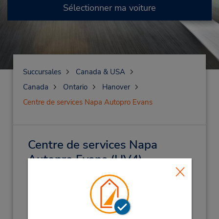
Sélectionner ma voiture
Succursales
Canada & USA
Canada
Ontario
Hanover
Centre de services Napa Autopro Evans
Centre de services Napa
Autopro Evans
(HV4)
Adresse :
557 10th St,
Hanover,
ON,
N4N 1R6,
Canada
Téléphone :