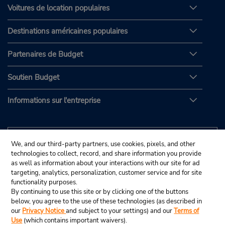
Voitures de location populaires
Destinations américaines populaires
Partenaires de Budget
Soutien Budget
Informations sur l'entreprise
We, and our third-party partners, use cookies, pixels, and other
technologies to collect, record, and share information you provide
as well as information about your interactions with our site for ad
targeting, analytics, personalization, customer service and for site
functionality purposes.
By continuing to use this site or by clicking one of the buttons
below, you agree to the use of these technologies (as described in
our
Privacy Notice
and subject to your settings) and our
Terms of
Use
(which contains important waivers).