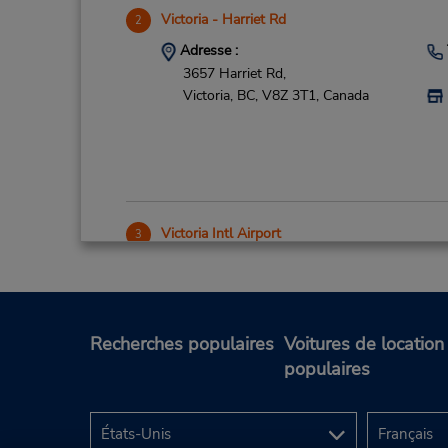
Victoria - Harriet Rd
2
Adresse :
3657 Harriet Rd,
Victoria,
BC,
V8Z 3T1,
Canada
Victoria Intl Airport
3
Adresse :
132-1640 Electra Blvd,
Victoria,
BC,
V8L 5V4,
Canada
Recherches populaires
Voitures de location
populaires