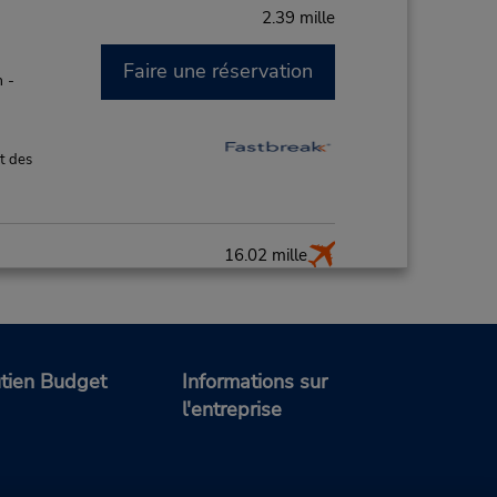
2.39 mille
Faire une réservation
 -
t des
16.02 mille
Faire une réservation
AM
de
tien Budget
Informations sur
ce de
l'entreprise
t des