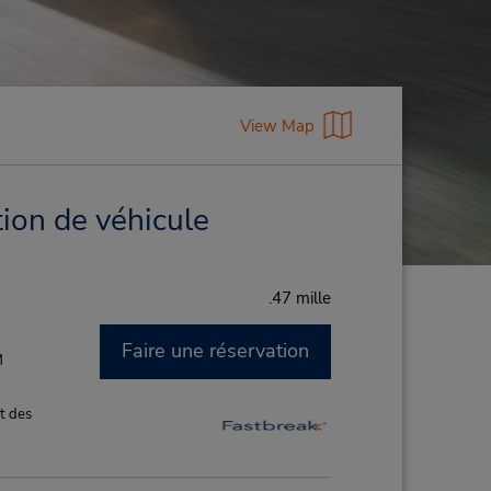
View Map
tion de véhicule
.47 mille
Faire une réservation
M
t des