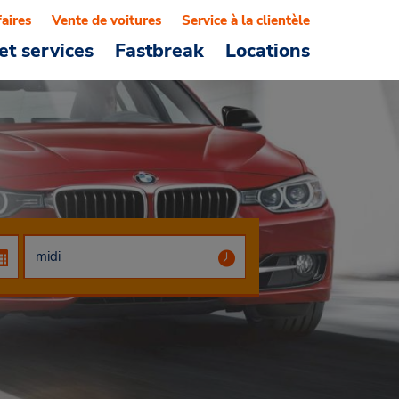
faires
Vente de voitures
Service à la clientèle
et services
Fastbreak
Locations