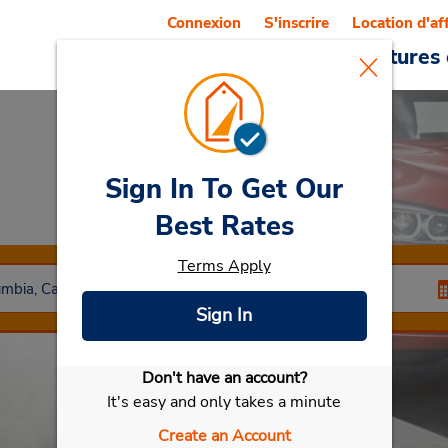
Connexion
S'inscrire
Location d'af
Reservations
Offres
Voitures 
Sign In To Get Our
Car Rental
Victoria
Best Rates
Terms Apply
Sign In
Don't have an account?
Sélectionner ma voiture
It's easy and only takes a minute
Create an Account