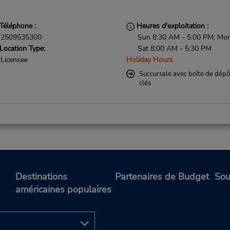
Téléphone :
Heures d'exploitation :
2509535300
Sun 8:30 AM - 5:00 PM; Mon
Location Type:
Sat 8:00 AM - 5:30 PM
Licensee
Holiday Hours
Succursale avec boîte de dépô
clés
Téléphone :
Heures d'exploitation :
2509535300
Sun - Sat 6:30 AM - 12:30 
Location Type:
Si vous arrivez, le comptoir 
Licensee
location se trouve dans le
Destinations
Partenaires de Budget
Sou
terminal à une courte distan
américaines populaires
marche du stationnement.
Succursale avec boîte de dépô
clés