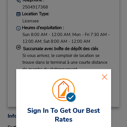
2504917368
Location Type:
Licensee
Heures d'exploitation :
Sun 8:00 AM - 12:00 AM; Mon - Fri 7:30 AM -
12:00 AM; Sat 8:00 AM - 12:00 AM
Succursale avec boîte de dépôt des clés
Si vous arrivez, le comptoir de location se
trouve dans le terminal à une courte distance
de marche du stationnement.
Obtenir un itinéraire
Sign In To Get Our Best
Informations sur la succursale
Rates