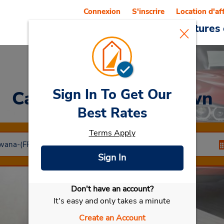
Connexion
S'inscrire
Location d'af
Reservations
Offres
Voitures 
Sign In To Get Our
Car Rental
Francistown
Best Rates
Terms Apply
Sign In
Don't have an account?
Sélectionner ma voiture
It's easy and only takes a minute
Create an Account