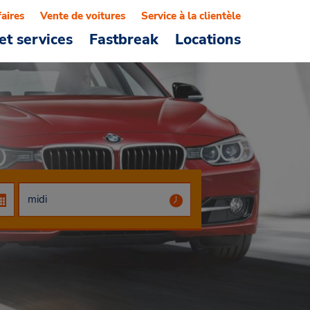
faires
Vente de voitures
Service à la clientèle
et services
Fastbreak
Locations