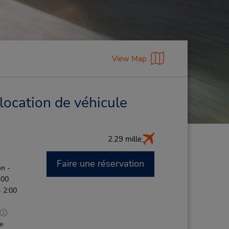
View Map
location de véhicule
2.29 mille
Faire une réservation
n -
:00
 2:00
de