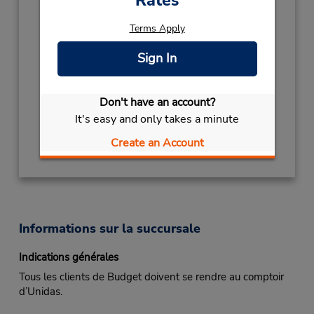
Rates
(55) 3425124310
Terms Apply
Heures d'exploitation :
Sun - Sat 4:30 AM - 1:00 AM
Sign In
Si vous arrivez, le comptoir de location se
trouve dans le terminal à une courte distance
Don't have an account?
de marche du stationnement.
It's easy and only takes a minute
Obtenir un itinéraire
Create an Account
Informations sur la succursale
Indications générales
Tous les clients de Budget doivent se rendre au comptoir
d’Unidas.