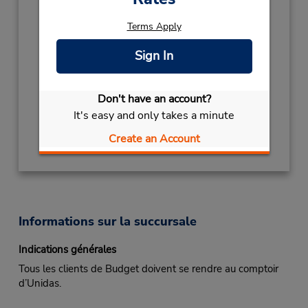
555533024314
Terms Apply
Heures d'exploitation :
Mon - Fri 11:00 AM - 12:00 PM
Sign In
Si vous arrivez, le comptoir de location se
trouve dans le terminal à une courte distance
de marche du stationnement.
Don't have an account?
It's easy and only takes a minute
Obtenir un itinéraire
Create an Account
Informations sur la succursale
Indications générales
Tous les clients de Budget doivent se rendre au comptoir
d’Unidas.