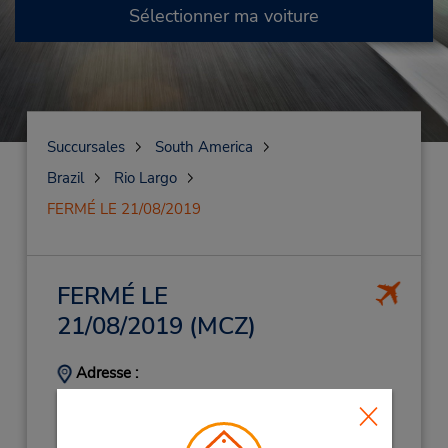
Sélectionner ma voiture
Succursales
South America
Brazil
Rio Largo
FERMÉ LE 21/08/2019
FERMÉ LE
21/08/2019
(MCZ)
Adresse :
Rod. Rodovia Br 104 KM 91,
Aeroporto de Maceio,
Rio Largo,
57100000,