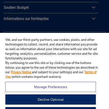
Soutien Budget
Informations sur l'entreprise
We, and our third-party partners, use cookies, pixels, and other
technologies to collect, record, and share information you provide
as well as information about your interactions with our site for ad
targeting, analytics, personalization, customer service and for site
functionality purposes.
By continuing to use this site or by clicking one of the buttons
below, you agree to the use of these technologies (as described in
our
Privacy Notice
and subject to your settings) and our
Terms of
Use
(which contains important waivers).
Manage Preferences
Decline Optional
© Budget Rent A Car System, Inc., 2025.
View Map