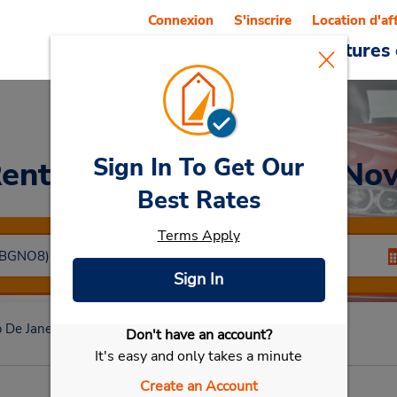
Connexion
S'inscrire
Location d'af
Reservations
Offres
Voitures 
Sign In To Get Our
ent a Car
at Shopping No
Best Rates
Terms Apply
Sign In
o De Janeiro
Shopping Nova
Don't have an account?
Sélectionner ma voiture
It's easy and only takes a minute
Create an Account