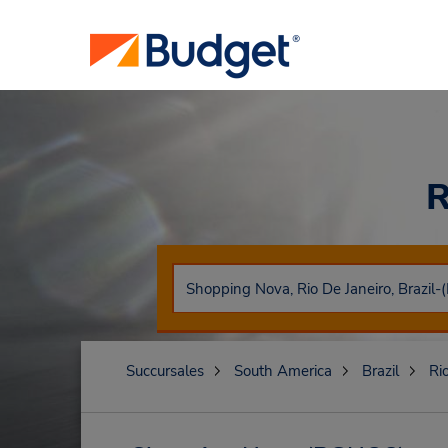
R
Succursales
South America
Brazil
Ri