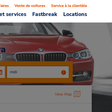
faires
Vente de voitures
Service à la clientèle
et services
Fastbreak
Locations
va
View Map